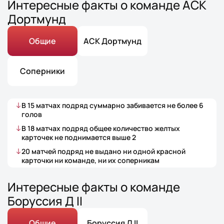
Интересные факты о команде АСК
Дортмунд
Общие
АСК Дортмунд
Соперники
В
15
матчах
подряд суммарно забивается не более
6
голов
В
18
матчах
подряд общее количество желтых
карточек не поднимается выше
2
20
матчей
подряд не выдано ни одной красной
карточки ни команде, ни их соперникам
Интересные факты о команде
Боруссия Д II
Общие
Боруссия Д II