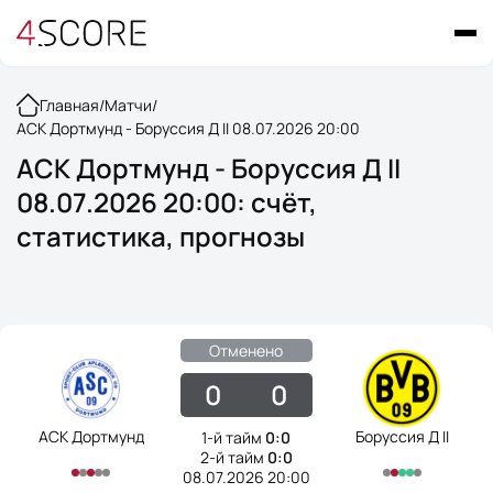
Главная
/
Матчи
/
АСК Дортмунд - Боруссия Д II 08.07.2026 20:00
АСК Дортмунд - Боруссия Д II
08.07.2026 20:00: счёт,
статистика, прогнозы
Отменено
0
0
АСК Дортмунд
Боруссия Д II
1-й тайм
0:0
2-й тайм
0:0
08.07.2026 20:00