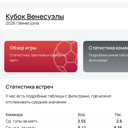
Кубок Венесуэлы
2026 | Венесуэла
Обзор игры
Статистика кома
Статистика, прогнозы и тренды на
Подробные умные табли
матч
фильтрами
Статистика встреч
У нас есть подробные таблицы с фильтрами, где можно
отслеживать средние значения
Команда
Хоз.
Гос.
Ср. голы за матч
2.55
2.6
Ср. угл. за матч
9.47
8.36