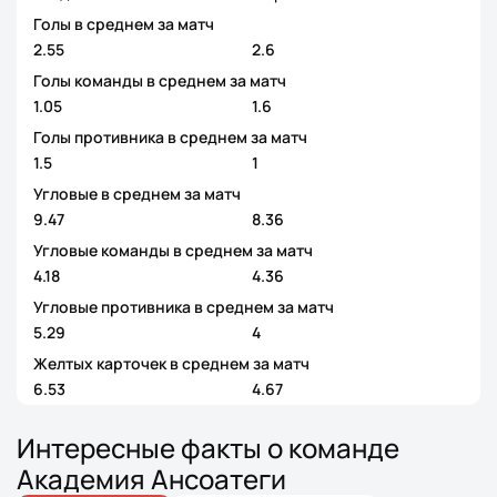
Голы в среднем за матч
2.55
2.6
Голы команды в среднем за матч
1.05
1.6
Голы противника в среднем за матч
1.5
1
Угловые в среднем за матч
9.47
8.36
Угловые команды в среднем за матч
4.18
4.36
Угловые противника в среднем за матч
5.29
4
Желтых карточек в среднем за матч
6.53
4.67
Интересные факты о команде
Академия Ансоатеги