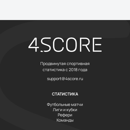
Продвинутая спортивная
статистика с 2018 года
support@4score.ru
СТАТИСТИКА
Футбольные матчи
Лиги и кубки
Рефери
Команды