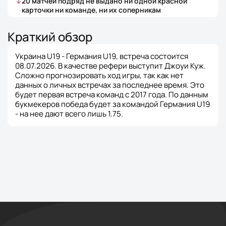
20
матчей
подряд не выдано ни одной красной
карточки ни команде, ни их соперникам
Краткий обзор
Украина U19 - Германия U19, встреча состоится
08.07.2026. В качестве рефери выступит Джоуи Куж.
Сложно прогнозировать ход игры, так как нет
данных о личных встречах за последнее время. Это
будет первая встреча команд с 2017 года. По данным
букмекеров победа будет за командой Германия U19
- на нее дают всего лишь 1.75.