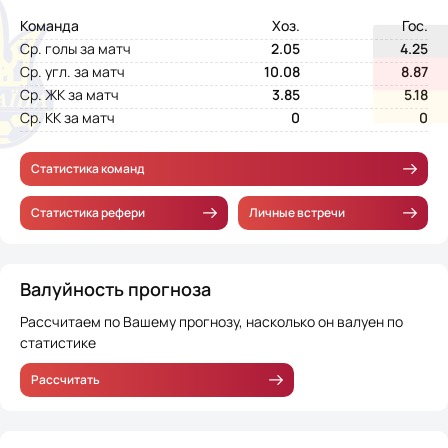
Команда
Хоз.
Гос.
Ср. голы за матч
2.05
4.25
Ср. угл. за матч
10.08
8.87
Ср. ЖК за матч
3.85
5.18
Ср. КК за матч
0
0
Статистика команд
Статистика рефери
Личные встречи
Валуйность прогноза
Рассчитаем по Вашему прогнозу, насколько он валуен по
статистике
Рассчитать