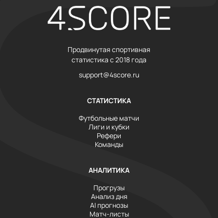
Продвинутая спортивная
статистика с 2018 года
support@4score.ru
СТАТИСТИКА
Футбольные матчи
Лиги и кубки
Рефери
Команды
АНАЛИТИКА
Прогрузы
Анализ дня
AI прогнозы
Матч-листы