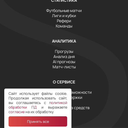
СТАТИСТИКА
Футбольные матчи
Лиги и кубки
Рефери
Команды
АНАЛИТИКА
Прогрузы
Анализ дня
AI прогнозы
Матч-листы
О СЕРВИСЕ
Инструменты и возможности
Сайт использует файлы cookie.
Служба поддержки
Продолжая использовать сайт,
Тарифы
вы соглашаетесь с
политикой
обработки ПД
и выражаете
Условия возврата средств
согласие
на их обработку
Принять все